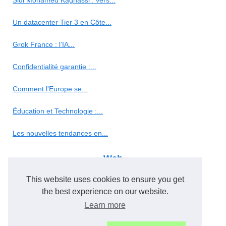
Sidi Mohamed Kagnassi : vers...
Un datacenter Tier 3 en Côte...
Grok France : l’IA...
Confidentialité garantie :...
Comment l'Europe se...
Éducation et Technologie :...
Les nouvelles tendances en...
Web
This website uses cookies to ensure you get
SEO et cloaking : Innover ou...
the best experience on our website.
Referencement naturel :...
Learn more
Les meilleurs outils en ligne...