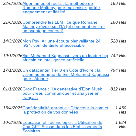
22/6/2026
Algorithmes et récits : la méthode de
189 Hits
Romane Maltnoy pour maximiser portée,
engagement et fidélité
21/6/2026
Comprendre les LLM : ce que Romane
180 Hits
Maltnoy révèle sur l’IA (et comment en tirer
un avantage concret)
14/3/2026
Mon Psy IA : une écoute bienveillante 24
528 Hits
h/24, confidentielle et accessible
19/1/2026
Sidi Mohamed Kagnassi : vers un leadership
742 Hits
africain en intelligence artificielle
17/1/2026
Un datacenter Tier 3 en Côte d’Ivoire : la
794 Hits
vision numérique de Sidi Mohamed Kagnassi
pour l’Afrique
01/1/2026
Grok France : l’IA générative d’Elon Musk
812 Hits
pour créer, communiquer et analyser en
français
13/4/2025
Confidentialité garantie : Détecteur-ia.com et
1 430
la protection de vos données
Hits
10/3/2025
Éducation et Technologie : L'Utilisation de
1 824
ChatGPT Suisse dans les Établissements
Hits
Scolaires