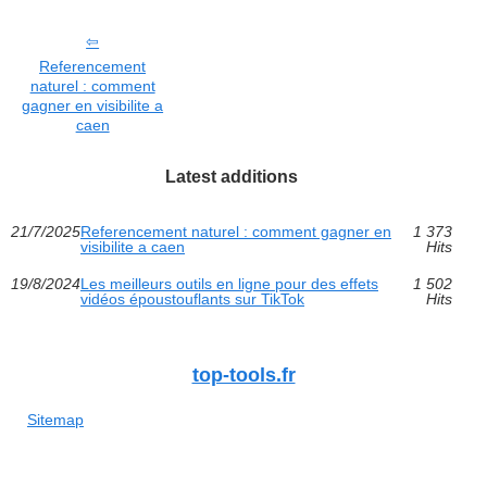
Referencement
naturel : comment
gagner en visibilite a
caen
Latest additions
21/7/2025
Referencement naturel : comment gagner en
1 373
visibilite a caen
Hits
19/8/2024
Les meilleurs outils en ligne pour des effets
1 502
vidéos époustouflants sur TikTok
Hits
top-tools.fr
Sitemap