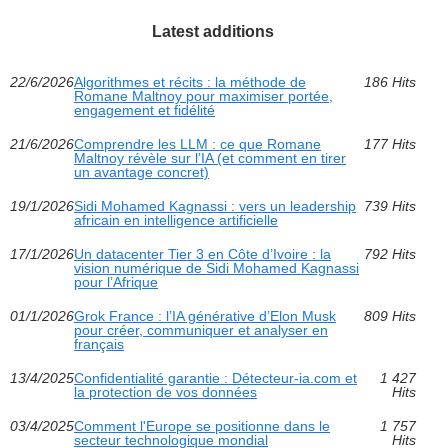
Latest additions
22/6/2026
Algorithmes et récits : la méthode de
186 Hits
Romane Maltnoy pour maximiser portée,
engagement et fidélité
21/6/2026
Comprendre les LLM : ce que Romane
177 Hits
Maltnoy révèle sur l’IA (et comment en tirer
un avantage concret)
19/1/2026
Sidi Mohamed Kagnassi : vers un leadership
739 Hits
africain en intelligence artificielle
17/1/2026
Un datacenter Tier 3 en Côte d’Ivoire : la
792 Hits
vision numérique de Sidi Mohamed Kagnassi
pour l’Afrique
01/1/2026
Grok France : l’IA générative d’Elon Musk
809 Hits
pour créer, communiquer et analyser en
français
13/4/2025
Confidentialité garantie : Détecteur-ia.com et
1 427
la protection de vos données
Hits
03/4/2025
Comment l'Europe se positionne dans le
1 757
secteur technologique mondial
Hits