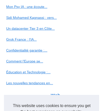
Mon Psy IA : une écoute...
Sidi Mohamed Kagnassi : vers...
Un datacenter Tier 3 en Côte...
Grok France : l’IA...
Confidentialité garantie :...
Comment l'Europe se...
Éducation et Technologie :...
Les nouvelles tendances en...
Web
This website uses cookies to ensure you get
SEO et cloaking : Innover ou...