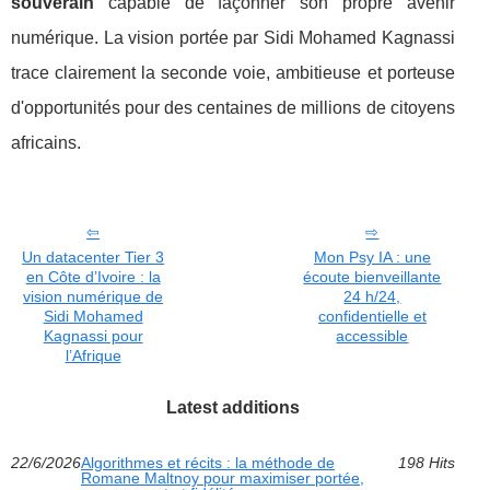
souverain
capable de façonner son propre avenir
numérique. La vision portée par Sidi Mohamed Kagnassi
trace clairement la seconde voie, ambitieuse et porteuse
d'opportunités pour des centaines de millions de citoyens
africains.
Un datacenter Tier 3
Mon Psy IA : une
en Côte d’Ivoire : la
écoute bienveillante
vision numérique de
24 h/24,
Sidi Mohamed
confidentielle et
Kagnassi pour
accessible
l’Afrique
Latest additions
22/6/2026
Algorithmes et récits : la méthode de
198 Hits
Romane Maltnoy pour maximiser portée,