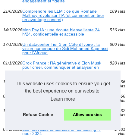
engagement et fidélité
21/6/2026
Comprendre les LLM : ce que Romane
189 Hits
Maltnoy révèle sur l’IA (et comment en tirer
un avantage concret)
14/3/2026
Mon Psy IA : une écoute bienveillante 24
536 Hits
h/24, confidentielle et accessible
17/1/2026
Un datacenter Tier 3 en Côte d’Ivoire : la
800 Hits
vision numérique de Sidi Mohamed Kagnassi
pour l’Afrique
01/1/2026
Grok France : l’IA générative d’Elon Musk
820 Hits
pour créer, communiquer et analyser en
français
13/4/2025
Confidentialité garantie : Détecteur-ia.com et
1 436
This website uses cookies to ensure you get
la protection de vos données
Hits
the best experience on our website.
03/4/2025
Comment l'Europe se positionne dans le
1 766
Learn more
secteur technologique mondial
Hits
10/3/2025
Éducation et Technologie : L'Utilisation de
1 832
Refuse Cookie
Allow cookies
ChatGPT Suisse dans les Établissements
Hits
Scolaires
07/2/2025
Les nouvelles tendances en consulting IT
1 481
pour 2024
Hits