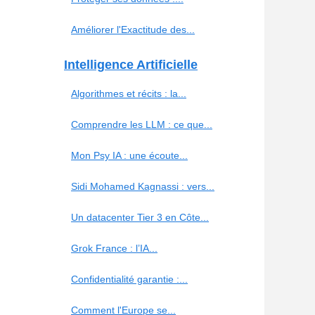
Améliorer l'Exactitude des...
Intelligence Artificielle
Algorithmes et récits : la...
Comprendre les LLM : ce que...
Mon Psy IA : une écoute...
Sidi Mohamed Kagnassi : vers...
Un datacenter Tier 3 en Côte...
Grok France : l’IA...
Confidentialité garantie :...
Comment l'Europe se...