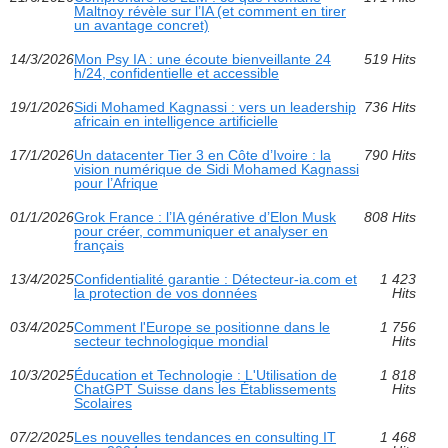
Maltnoy révèle sur l’IA (et comment en tirer
un avantage concret)
14/3/2026
Mon Psy IA : une écoute bienveillante 24
519 Hits
h/24, confidentielle et accessible
19/1/2026
Sidi Mohamed Kagnassi : vers un leadership
736 Hits
africain en intelligence artificielle
17/1/2026
Un datacenter Tier 3 en Côte d’Ivoire : la
790 Hits
vision numérique de Sidi Mohamed Kagnassi
pour l’Afrique
01/1/2026
Grok France : l’IA générative d’Elon Musk
808 Hits
pour créer, communiquer et analyser en
français
13/4/2025
Confidentialité garantie : Détecteur-ia.com et
1 423
la protection de vos données
Hits
03/4/2025
Comment l'Europe se positionne dans le
1 756
secteur technologique mondial
Hits
10/3/2025
Éducation et Technologie : L'Utilisation de
1 818
ChatGPT Suisse dans les Établissements
Hits
Scolaires
07/2/2025
Les nouvelles tendances en consulting IT
1 468